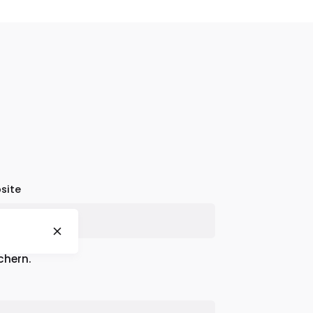
site
chern.