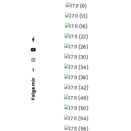
—
Folge mir