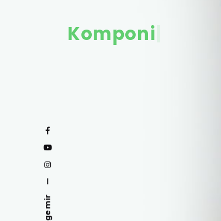
Komponistin
|
—
Folge mir