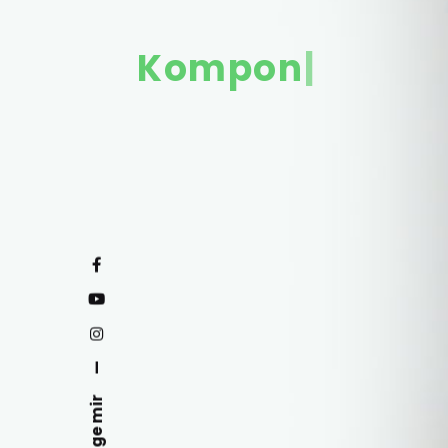
Komponistin
|
—
Folge mir