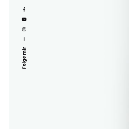
—
Folge mir